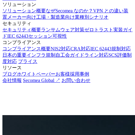
ソリューション
ソリューション概要
なぜSecomea なのか？
VPN との違い
装
置メーカー向け
工場・製造業向け
業種別シナリオ
セキュリティ
セキュリティ概要
ランサムウェア対策
ゼロトラスト実装ガイ
ド
IEC 62443
セッション可視性
コンプライアンス
コンプライアンス概要
NIS2対応
CRA対応
IEC 62443規制対応
日本の重要インフラ規制
自工会ガイドライン対応
SCS評価制
度対応
プライス
リソース
ブログ
ホワイトペーパー
お客様採用事例
会社情報
Secomea Global ↗
お問い合わせ