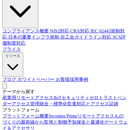
コンプライアンス概要
NIS2対応
CRA対応
IEC 62443規制対
応
日本の重要インフラ規制
自工会ガイドライン対応
SCS評
価制度対応
プライス
リソース
ブログ
ホワイトペーパー
お客様採用事例
テーマから探す
産業用リモートアクセス
IIoTセキュリティ
ゼロトラスト
ベン
ダーアクセス管理
統合・標準化
監査対応とアクセス証跡
プラットフォーム
プラットフォーム概要
Secomea Prime
リモートアクセス
もの
づくりの最前線から
監視と制御
予知保全と最適化
ゲートウェ
イ＆アクセサリ