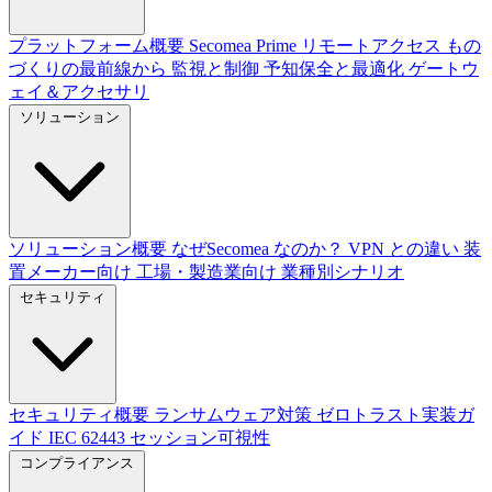
プラットフォーム概要
Secomea Prime
リモートアクセス
もの
づくりの最前線から
監視と制御
予知保全と最適化
ゲートウ
ェイ＆アクセサリ
ソリューション
ソリューション概要
なぜSecomea なのか？
VPN との違い
装
置メーカー向け
工場・製造業向け
業種別シナリオ
セキュリティ
セキュリティ概要
ランサムウェア対策
ゼロトラスト実装ガ
イド
IEC 62443
セッション可視性
コンプライアンス