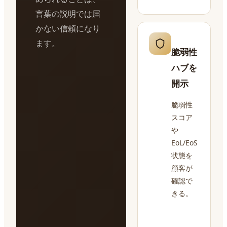
言葉の説明では届
かない信頼になり
ます。
脆弱性
ハブを
開示
脆弱性
スコア
や
EoL/EoS
状態を
顧客が
確認で
きる。