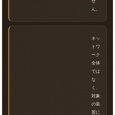
せ
ん。
ネッ
トワ
ーク
全体
では
な
く、
対象
の装
置に