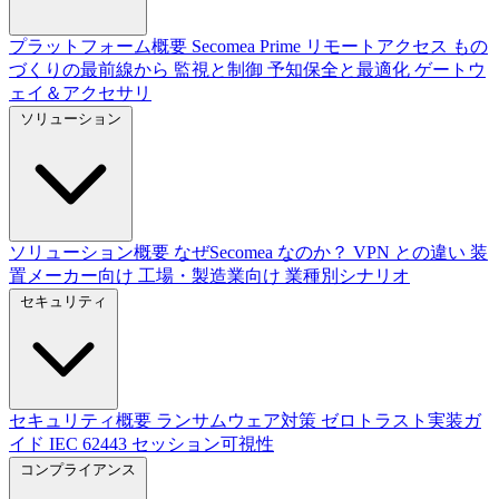
プラットフォーム概要
Secomea Prime
リモートアクセス
もの
づくりの最前線から
監視と制御
予知保全と最適化
ゲートウ
ェイ＆アクセサリ
ソリューション
ソリューション概要
なぜSecomea なのか？
VPN との違い
装
置メーカー向け
工場・製造業向け
業種別シナリオ
セキュリティ
セキュリティ概要
ランサムウェア対策
ゼロトラスト実装ガ
イド
IEC 62443
セッション可視性
コンプライアンス