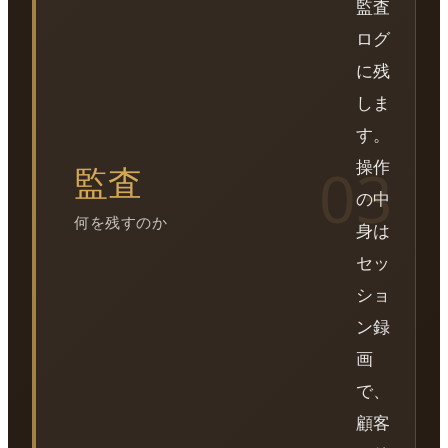
監査
ログ
に残
しま
す。
操作
監査
の中
何を残すのか
身は
セッ
ショ
ン録
画
で、
顧客