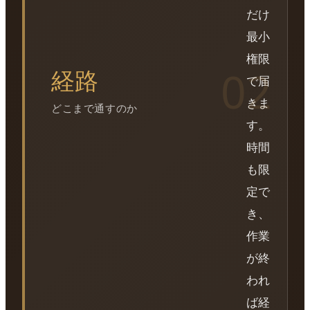
だけ
最小
権限
経路
で届
きま
どこまで通すのか
す。
時間
も限
定で
き、
作業
が終
われ
ば経