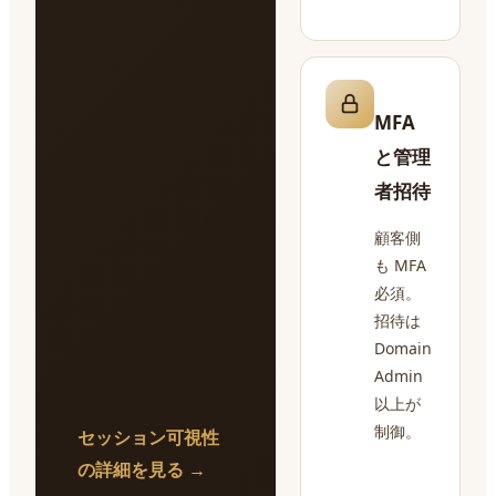
MFA
と管理
者招待
顧客側
も MFA
必須。
招待は
Domain
Admin
以上が
制御。
セッション可視性
の詳細を見る →