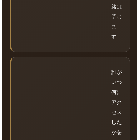
路は
閉じ
ま
す。
誰が
いつ
何に
アク
セス
した
かを