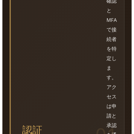
確認
と
MFA
で接
続者
を特
定し
ま
す。
アク
セス
は申
請と
承認
認証