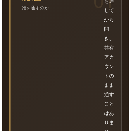
を通
誰を通すのか
して
から
開
き、
共有
アカ
ウン
トの
まま
通す
こと
はあ
りま