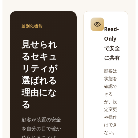
差別化機能
Read-
Only
見せられ
で安全
るセキュ
に共有
リティが
顧客は
選ばれる
状態を
確認で
理由にな
きる
る
が、設
定変更
や操作
顧客が装置の安全
はでき
を自分の目で確か
ない。
められることは、