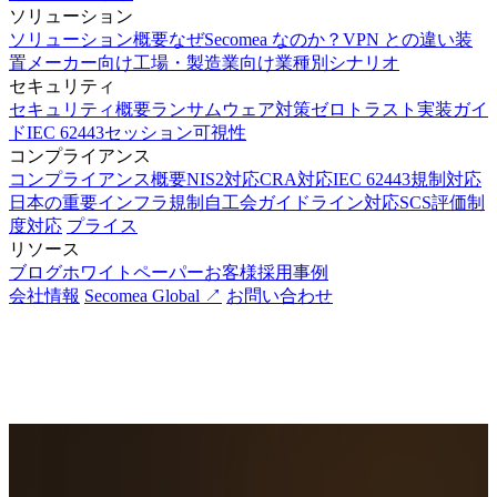
ソリューション
ソリューション概要
なぜSecomea なのか？
VPN との違い
装
置メーカー向け
工場・製造業向け
業種別シナリオ
セキュリティ
セキュリティ概要
ランサムウェア対策
ゼロトラスト実装ガイ
ド
IEC 62443
セッション可視性
コンプライアンス
コンプライアンス概要
NIS2対応
CRA対応
IEC 62443規制対応
日本の重要インフラ規制
自工会ガイドライン対応
SCS評価制
度対応
プライス
リソース
ブログ
ホワイトペーパー
お客様採用事例
会社情報
Secomea Global ↗
お問い合わせ