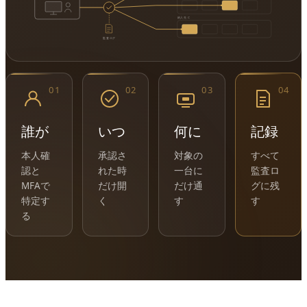
納入先 C
監査ログ
01
02
03
04
誰が
いつ
何に
記録
本人確
承認さ
対象の
すべて
認と
れた時
一台に
監査ロ
MFAで
だけ開
だけ通
グに残
特定す
く
す
す
る