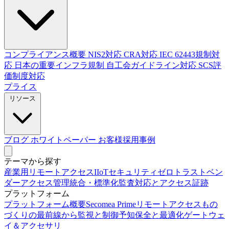
コンプライアンス概要
NIS2対応
CRA対応
IEC 62443規制対
応
日本の重要インフラ規制
自工会ガイドライン対応
SCS評
価制度対応
プライス
リソース
ブログ
ホワイトペーパー
お客様採用事例
テーマから探す
産業用リモートアクセス
IIoTセキュリティ
ゼロトラスト
ベン
ダーアクセス管理
統合・標準化
監査対応とアクセス証跡
プラットフォーム
プラットフォーム概要
Secomea Prime
リモートアクセス
もの
づくりの最前線から
監視と制御
予知保全と最適化
ゲートウェ
イ＆アクセサリ