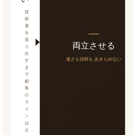
技
術
者
を
送
両立させる
り
出
速さも信頼も
あきらめない
す
ま
で
顧
客
の
ラ
イ
ン
は
止