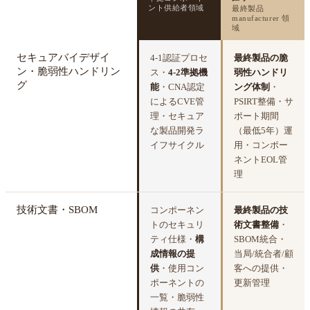
ント供給者領域
最終製品
manufacturer 領
域
セキュアバイデザイ
4-1認証プロセ
最終製品の脆
ン・脆弱性ハンドリン
ス・
4-2準拠機
弱性ハンドリ
グ
能
・CNA認定
ング体制
・
によるCVE管
PSIRT整備・サ
理・セキュア
ポート期間
な製品開発ラ
（最低5年）運
イフサイクル
用・コンポー
ネントEOL管
理
技術文書・SBOM
コンポーネン
最終製品の技
トのセキュリ
術文書整備
・
ティ仕様・
構
SBOM統合・
成情報の提
当局/統合者/顧
供
・使用コン
客への提供・
ポーネントの
更新管理
一覧・脆弱性