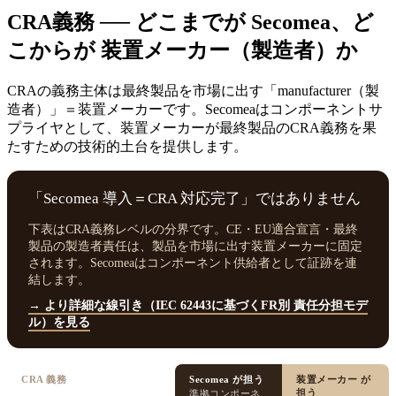
CRA義務 ── どこまでが Secomea、ど
こからが 装置メーカー（製造者）か
CRAの義務主体は最終製品を市場に出す「manufacturer（製
造者）」＝装置メーカーです。Secomeaはコンポーネントサ
プライヤとして、装置メーカーが最終製品のCRA義務を果
たすための技術的土台を提供します。
「Secomea 導入＝CRA 対応完了」ではありません
下表はCRA義務レベルの分界です。CE・EU適合宣言・最終
製品の製造者責任は、製品を市場に出す装置メーカーに固定
されます。Secomeaはコンポーネント供給者として証跡を連
結します。
→ より詳細な線引き（IEC 62443に基づくFR別 責任分担モデ
ル）を見る
CRA 義務
Secomea が担う
装置メーカー が
担う
準拠コンポーネ