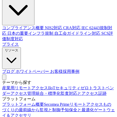
コンプライアンス概要
NIS2対応
CRA対応
IEC 62443規制対
応
日本の重要インフラ規制
自工会ガイドライン対応
SCS評
価制度対応
プライス
リソース
ブログ
ホワイトペーパー
お客様採用事例
テーマから探す
産業用リモートアクセス
IIoTセキュリティ
ゼロトラスト
ベン
ダーアクセス管理
統合・標準化
監査対応とアクセス証跡
プラットフォーム
プラットフォーム概要
Secomea Prime
リモートアクセス
もの
づくりの最前線から
監視と制御
予知保全と最適化
ゲートウェ
イ＆アクセサリ