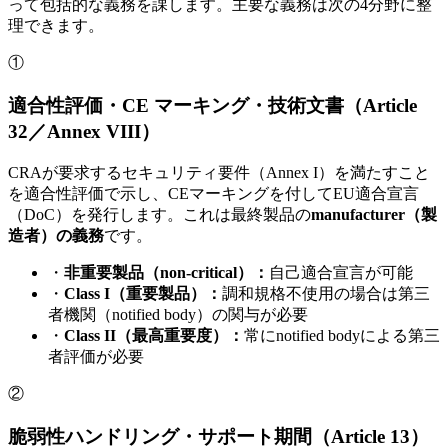
って包括的な義務を課します。主要な義務は次の4分野に整
理できます。
①
適合性評価・CE マーキング・技術文書（Article
32／Annex VIII）
CRAが要求するセキュリティ要件（Annex I）を満たすこと
を適合性評価で示し、CEマーキングを付してEU適合宣言
（DoC）を発行します。これは最終製品の
manufacturer（製
造者）の義務
です。
・
非重要製品（non-critical）：
自己適合宣言が可能
・
Class I（重要製品）：
調和規格不使用の場合は第三
者機関（notified body）の関与が必要
・
Class II（最高重要度）：
常にnotified bodyによる第三
者評価が必要
②
脆弱性ハンドリング・サポート期間（Article 13）