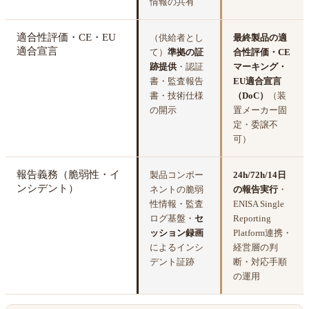
情報の共有
適合性評価・CE・EU
（供給者とし
最終製品の適
適合宣言
て）
準拠の証
合性評価・CE
跡提供
・認証
マーキング・
書・監査報告
EU適合宣言
書・技術仕様
（DoC）
（装
の開示
置メーカー固
定・委譲不
可）
報告義務（脆弱性・イ
製品コンポー
24h/72h/14日
ンシデント）
ネントの脆弱
の報告実行
・
性情報・監査
ENISA Single
ログ基盤・
セ
Reporting
ッション録画
Platform連携・
によるインシ
経営層の判
デント証跡
断・対応手順
の運用