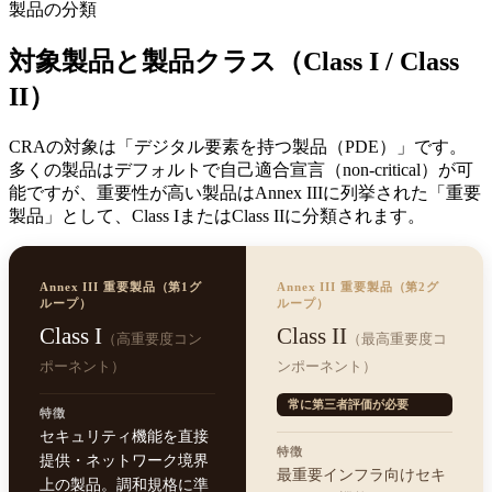
製品の分類
対象製品と製品クラス（Class I / Class
II）
CRAの対象は「デジタル要素を持つ製品（PDE）」です。
多くの製品はデフォルトで自己適合宣言（non-critical）が可
能ですが、重要性が高い製品はAnnex IIIに列挙された「重要
製品」として、Class IまたはClass IIに分類されます。
Annex III 重要製品（第1グ
Annex III 重要製品（第2グ
ループ）
ループ）
Class I
Class II
（高重要度コン
（最高重要度コ
ポーネント）
ンポーネント）
常に第三者評価が必要
特徴
セキュリティ機能を直接
特徴
提供・ネットワーク境界
最重要インフラ向けセキ
上の製品。調和規格に準