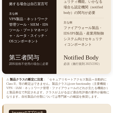
ュリティ機能。いかなる
拠する場合は自己宣言可
場合も認定機関（notified
body）の関与が必要
主な例
VPN製品・ネットワーク
主な例
管理ツール・SIEM・IDS
ファイアウォール製品・
ツール・ブートマネージ
IDS/IPS製品・産業用制御
ャ・ルータ・スイッチ・
システム向けセキュリテ
OSコンポーネント
ィコンポーネント
第三者関与
Notified Body
調和規格不使用の場合に必要
必須（施行規則 2025/2392）
⚠
製品クラスの断定に注意
：「セキュアリモートアクセス製品＝自動的に
Class II」等の断定はできません。製品クラスはcore functionality（主要機能：
VPN・IAM・ネットワーク管理・ファイアウォールのどれが主たる機能か）
と製品単位で判定されます。クラスが上がるほど適合性評価の要件が厳格に
なります。自社製品の分類については専門家への確認を推奨します。
Secomeaのアプローチ