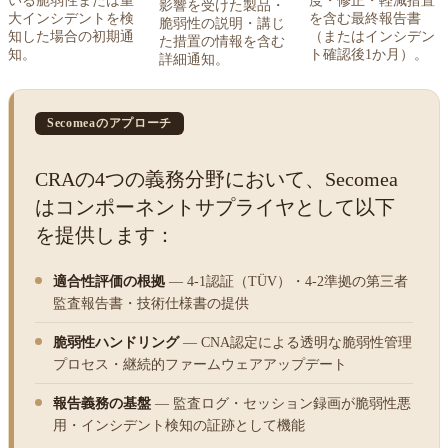
いる脆弱性または重
度・修正・軽減措置
影響を受けた製品・
大インシデントを検
を含む最終報告書
脆弱性の説明・講じ
知した場合の初期通
（またはインシデン
た措置の情報を含む
知。
ト確認後1か月）。
詳細通知。
Secomeaのアプローチ
CRAの4つの義務分野において、Secomea
はコンポーネントサプライヤとして以下
を提供します：
適合性評価の根拠
— 4-1認証（TÜV）・4-2準拠の第三者
監査報告書・技術仕様書の提供
脆弱性ハンドリング
— CNA認定による透明な脆弱性管理
プロセス・継続的ファームウェアアップデート
報告義務の基盤
— 監査ログ・セッション録画が脆弱性悪
用・インシデント検知の証跡として機能