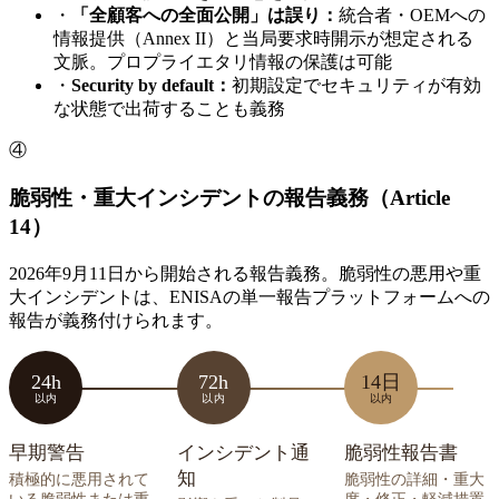
・
「全顧客への全面公開」は誤り：
統合者・OEMへの
情報提供（Annex II）と当局要求時開示が想定される
文脈。プロプライエタリ情報の保護は可能
・
Security by default：
初期設定でセキュリティが有効
な状態で出荷することも義務
④
脆弱性・重大インシデントの報告義務（Article
14）
2026年9月11日から開始される報告義務。脆弱性の悪用や重
大インシデントは、ENISAの単一報告プラットフォームへの
報告が義務付けられます。
24h
72h
14日
以内
以内
以内
早期警告
インシデント通
脆弱性報告書
知
積極的に悪用されて
脆弱性の詳細・重大