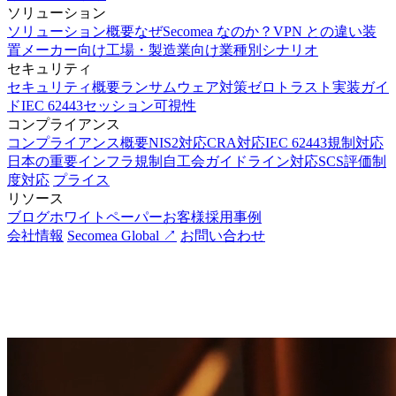
ソリューション
ソリューション概要
なぜSecomea なのか？
VPN との違い
装
置メーカー向け
工場・製造業向け
業種別シナリオ
セキュリティ
セキュリティ概要
ランサムウェア対策
ゼロトラスト実装ガイ
ド
IEC 62443
セッション可視性
コンプライアンス
コンプライアンス概要
NIS2対応
CRA対応
IEC 62443規制対応
日本の重要インフラ規制
自工会ガイドライン対応
SCS評価制
度対応
プライス
リソース
ブログ
ホワイトペーパー
お客様採用事例
会社情報
Secomea Global ↗
お問い合わせ