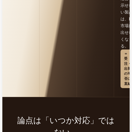
示せ
い製
は、E
市場
出せ
くな
る。
＝
受
注・
出荷
の可
否に
直結
論点は「いつか対応」では