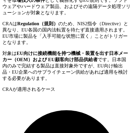
ィを
市場投入の条件
として義務化するEU規則です。ソフト
ウェアやハードウェア製品、およびその遠隔データ処理ソリ
ューションが対象となります。
CRAは
Regulation（規則）
のため、NIS2指令（Directive）と
異なり、EU各国の国内法転置を待たず直接適用されます。
EU市場に製品を「入手可能な状態に置く」ことがトリガー
となります。
対象は
EU向けに接続機能を持つ機械・装置を出す日本メー
カー（OEM）および EU顧客向け部品供給者
です。日本国
内のみで完結する製品は直接対象外ですが、EU向け輸出
品・EU企業へのサプライチェーン供給があれば適用を検討
する必要があります。
CRAが適用されるケース