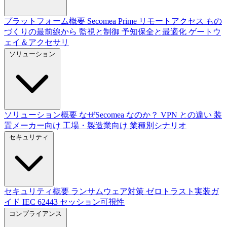
プラットフォーム概要
Secomea Prime
リモートアクセス
もの
づくりの最前線から
監視と制御
予知保全と最適化
ゲートウ
ェイ＆アクセサリ
ソリューション
ソリューション概要
なぜSecomea なのか？
VPN との違い
装
置メーカー向け
工場・製造業向け
業種別シナリオ
セキュリティ
セキュリティ概要
ランサムウェア対策
ゼロトラスト実装ガ
イド
IEC 62443
セッション可視性
コンプライアンス