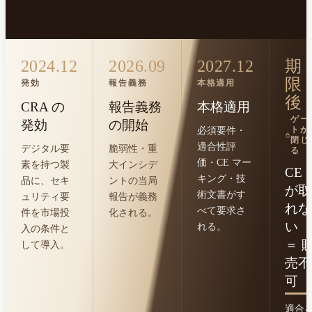
2024.12
2026.09
2027.12
期
限
発効
報告義務
本格適用
後
CRA の
報告義務
本格適用
ゲー
発効
の開始
必須要件・
トが
閉じ
適合性評
デジタル要
脆弱性・重
る
価・CE マー
素を持つ製
大インシデ
CE
キング・技
品に、セキ
ントの当局
が取
術文書がす
ュリティ要
報告が義務
れな
べて要求さ
件を市場投
化される。
い
れる。
入の条件と
＝ 
して導入。
売不
可
適合